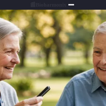
Bioharmonix
📰