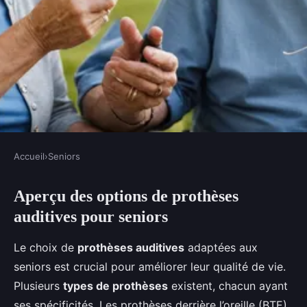
Accueil
›
Seniors
SENIORS
Aperçu des options de prothèses
Le choix de prothèses auditives
auditives pour seniors
pour seniors
Le choix de
prothèses auditives
adaptées aux
Alya
•
25 février 2025
•
6 min de lecture
seniors est crucial pour améliorer leur qualité de vie.
Plusieurs
types de prothèses
existent, chacun ayant
ses spécificités. Les prothèses derrière l’oreille (BTE),