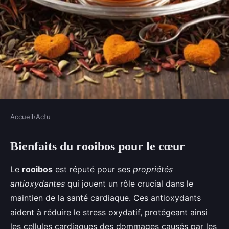
Accueil
›
Actu
ACTU
Bienfaits du rooibos pour le cœur
Explorez les bienfaits du rooibos
pour une santé cardiovasculaire
Le
rooibos
est réputé pour ses
propriétés
optimale !
antioxydantes
qui jouent un rôle crucial dans le
maintien de la santé cardiaque. Ces antioxydants
Alya
•
1 mars 2025
•
5 min de lecture
aident à réduire le stress oxydatif, protégeant ainsi
les cellules cardiaques des dommages causés par les