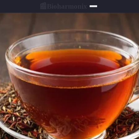
Bioharmonix
📰