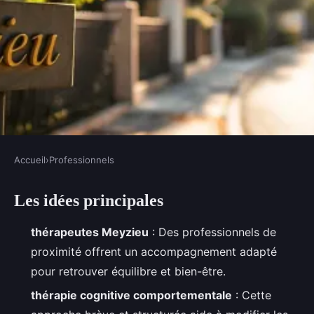
Accueil
›
Professionnels
PROFESSIONNELS
Les idées principales
Trouvez le bon thérapeute à
Meyzieu pour vos besoins
thérapeutes Meyzieu
: Des professionnels de
spécifiques
proximité offrent un accompagnement adapté
pour retrouver équilibre et bien-être.
Silvère
•
19/05/2026 07:20
•
13 min de lecture
thérapie cognitive comportementale
: Cette