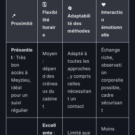
🗓️
❤️
🔄
Flexibi
Interactio
📍
Adaptabili
lité
n
Proximité
té des
horair
émotionn
méthodes
e
elle
Présentie
Échange
Moyen
Adapté à
l
: Très
riche,
:
toutes les
bon
observati
dépen
approches
accès à
on
d des
, y compris
Meyzieu,
corporelle
crénea
celles
idéal
possible,
ux du
nécessitan
pour un
cadre
cabine
t un
suivi
sécurisan
t
contact
régulier
t
Excell
Moins
ente
:
Limité aux