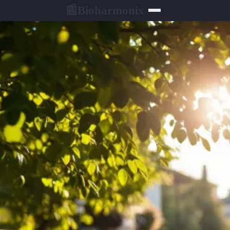
Bioharmonix
📰