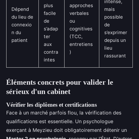
intense,
plus
approches
Dépend
mais
facile
verbales
du lieu de
possible
de
ou
connexio
de
s’adap
cognitives
n du
s’exprimer
ter
(TCC,
patient
depuis un
aux
entretiens
lieu
contra
)
rassurant
intes
Éléments concrets pour valider le
sérieux d'un cabinet
Vérifier les diplômes et certifications
Face à un marché parfois flou, la vérification des
qualifications est essentielle. Un psychologue
exerçant à Meyzieu doit obligatoirement détenir un
Master 2 en psychologie
, reconnu par l’État. D’autres