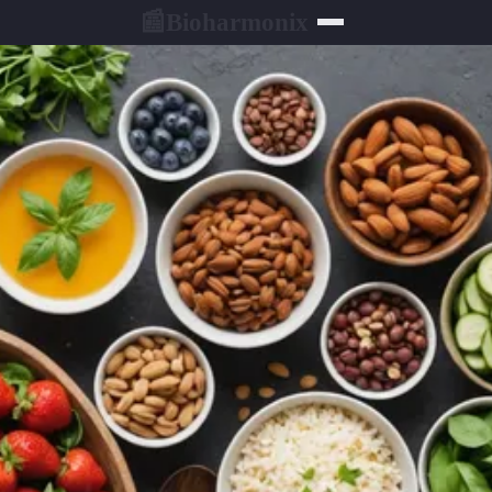
Bioharmonix
📰