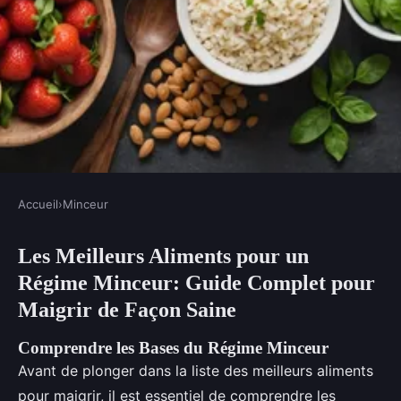
Accueil
›
Minceur
MINCEUR
Les Meilleurs Aliments pour un
Les meilleurs aliments pour un
Régime Minceur: Guide Complet pour
régime minceur
Maigrir de Façon Saine
Alya
•
15 février 2025
•
4 min de lecture
Comprendre les Bases du Régime Minceur
Avant de plonger dans la liste des meilleurs aliments
pour maigrir, il est essentiel de comprendre les