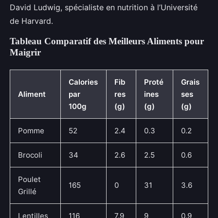
David Ludwig, spécialiste en nutrition à l’Université
de Harvard.
Tableau Comparatif des Meilleurs Aliments pour
Maigrir
Calories
Fib
Proté
Grais
Aliment
par
res
ines
ses
100g
(g)
(g)
(g)
Pomme
52
2.4
0.3
0.2
Brocoli
34
2.6
2.5
0.6
Poulet
165
0
31
3.6
Grillé
Lentilles
116
7.9
9
0.9